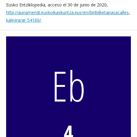
Eusko Entziklopedia, acceso el 30 de junio de 2020,
http://aunamendi.euskoikaskuntza.eus/en/biribilketapasacalles-
kalejira/ar-54160/
.