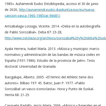
1985». Auñamendi Eusko Entziklopedia, acceso el 30 de junio
de 2020,
http://aunamendi.eusko-ikaskuntza.eus/eu/nueva-
cancion-vasca-1960-1985/ar-96681/
.
Arrizabalaga Loizaga, Vicente. 2014. «Deba en la autobiografía
de Pablo Sorozábal». Deba 87: 23-28,
http://www.ostolaza.org/archivos/sorozabal%20y%20deba%20uda
Ayala Herrera, Isabel María. 2013. «Música y municipio: marco
normativo y administración de las bandas de música civiles en
España (1931-1986). Estudio de la provincia de Jaén». Tesis
doctoral. Universidad de Granada.
Bacigalupe, Alberto. 2005. «El himno del Athletic tiene dos
autores». Bilbao 197: 45. Bator, Juan P. 1977. «Pablo
Sorozábal: un vasco iconoclasta». Hora y Punto de Euskal-
Herria 68: 21-25.
Casquete Badallo, Jesús María. 2006. «Música y funerales en el