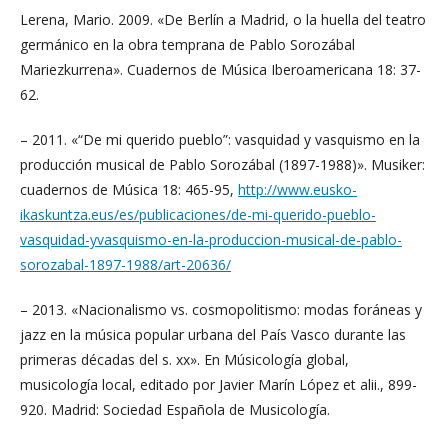
Lerena, Mario. 2009. «De Berlín a Madrid, o la huella del teatro
germánico en la obra temprana de Pablo Sorozábal
Mariezkurrena». Cuadernos de Música Iberoamericana 18: 37-
62.
– 2011. «“De mi querido pueblo”: vasquidad y vasquismo en la
producción musical de Pablo Sorozábal (1897-1988)». Musiker:
cuadernos de Música 18: 465-95,
http://www.eusko-
ikaskuntza.eus/es/publicaciones/de-mi-querido-pueblo-
vasquidad-yvasquismo-en-la-produccion-musical-de-pablo-
sorozabal-1897-1988/art-20636/
– 2013. «Nacionalismo vs. cosmopolitismo: modas foráneas y
jazz en la música popular urbana del País Vasco durante las
primeras décadas del s. xx». En Músicología global,
musicología local, editado por Javier Marín López et alii., 899-
920. Madrid: Sociedad Española de Musicología.